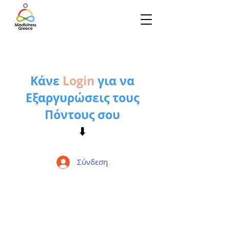
Κάνε
Login
για να
Εξαργυρώσεις τους
Πόντους σου
⬇️
Σύνδεση