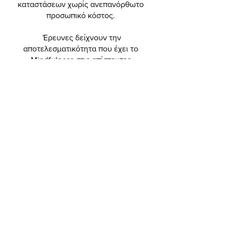
καταστάσεων χωρίς ανεπανόρθωτο
προσωπικό κόστος.
Έρευνες δείχνουν την
αποτελεσματικότητα που έχει το
Mindfulness στις απίστευτες
δυσκολίες μιας τόσο απαιτητικής
καθημερινότητας ψυχικά,
συναισθηματικά και σωματικά.
Σε αυτό το πρόγραμμα, έχουμε
συγκεντρώσει τα πιο
αποτελεσματικά mindfulness
εργαλεία για όλες τις στιγμές της
2 Διαθέσιμα προγράμματα, Από
4,99 €/μήνα
Είσοδος