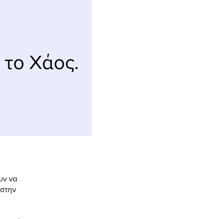
 το Χάος.
υν να
 στην