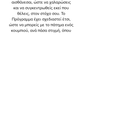
αισθάνεσαι, ώστε να χαλαρώσεις
και να συγκεντρωθείς εκεί που
θέλεις, στον στόχο σου. Το
Πρόγραμμα έχει σχεδιαστεί έτσι,
ώστε να μπορείς με το πάτημα ενός
κουμπιού, ανά πάσα στιγμή, όπου
και αν βρίσκεσαι, να έχεις
πρόσβαση στα χρησιμότερα και
αποδοτικότερα εργαλεία, για να
γίνει η προετοιμασία της
εγκυμοσύνης σου το ομορφότερο
ταξίδι, που θα κάνετε με τον
σύντροφό σου.
Το Πρόγραμμα έχει δημιουργηθεί
από το επιτελείο του Mindfulness
Greece, σε συνεργασία με την
επιστημονική ομάδα ψυχολόγων