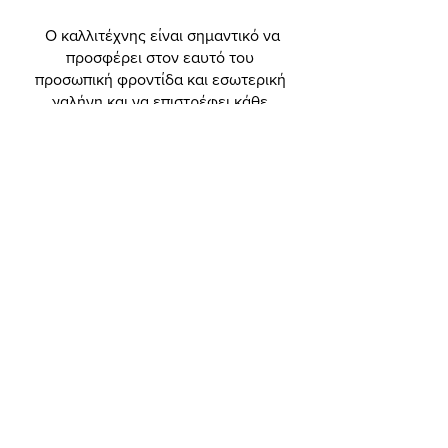
Ο καλλιτέχνης είναι σημαντικό να
προσφέρει στον εαυτό του
προσωπική φροντίδα και εσωτερική
γαλήνη και να επιστρέφει κάθε
μέρα στο κέντρο του, το οποίο είναι
η πηγή του φωτός του.
Σε αυτό το πρόγραμμα,
προσφέρουμε τα
αποτελεσματικότερα mindfulness
εργαλεία για τους καλλιτέχνες μας,
ώστε να έχουν στη διάθεσή τους με
ένα μόνο κλικ ό,τι χρειάζονται κάθε
στιγμή της ημέρας τους, ώστε να
μειώνουν το στρες και να μένουν
Είσοδος