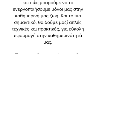
και πώς μπορούμε να το
ενεργοποιήσουμε μόνοι μας στην
καθημερινή μας ζωή. Και το πιο
σημαντικό, θα δούμε μαζί απλές
τεχνικές και πρακτικές, για εύκολη
εφαρμογή στην καθημερινότητά
μας.
Είμαστε ενθουσιασμένοι που θα
εξερευνήσουμε μαζί αυτό το τόσο
πρόσφατο εύρημα της επιστήμης
και των ερευνών και θα
ανακαλύψουμε τα μυστικά του
μικρού αυτού θησαυρού που
κρύβουμε μέσα μας, για να
αυξήσουμε τα επίπεδα ευτυχίας
του οργανισμού και της ζωής μας!