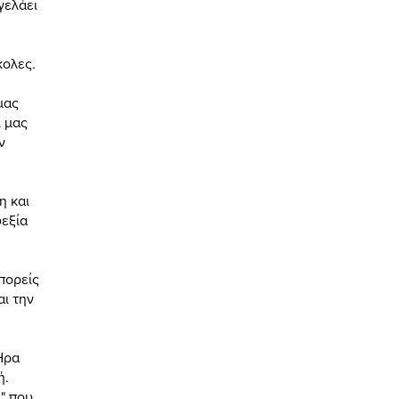
γελάει
κολες.
μας
ι μας
ν
η και
υεξία
πορείς
αι την
Ήρα
ή.
" που