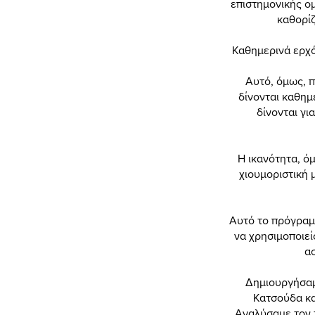
επιστημονικής ο
καθορίζ
Καθημερινά ερχό
Αυτό, όμως, π
δίνονται καθημ
δίνονται γι
Η ικανότητα, ό
χιουμοριστική μ
Αυτό το πρόγραμμ
να χρησιμοποιεί
ασ
Δημιουργήσαμ
Κατσούδα κα
Αναλύσαμε τον 