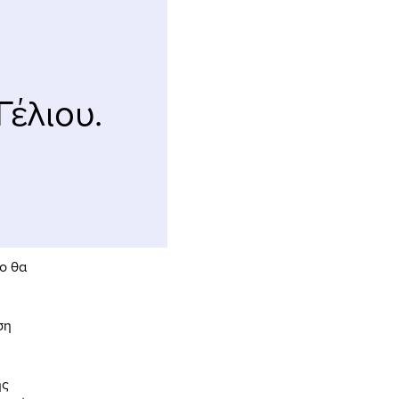
Γέλιου.
σο θα
ση
ης