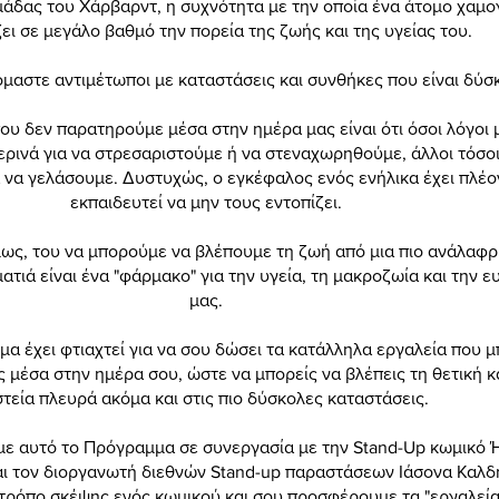
μάδας του Χάρβαρντ, η συχνότητα με την οποία ένα άτομο χαμο
ει σε μεγάλο βαθμό την πορεία της ζωής και της υγείας του.
μαστε αντιμέτωποι με καταστάσεις και συνθήκες που είναι δύσ
ου δεν παρατηρούμε μέσα στην ημέρα μας είναι ότι όσοι λόγοι 
ερινά για να στρεσαριστούμε ή να στεναχωρηθούμε, άλλοι τόσο
α να γελάσουμε. Δυστυχώς, ο εγκέφαλος ενός ενήλικα έχει πλέο
εκπαιδευτεί να μην τους εντοπίζει.
μως, του να μπορούμε να βλέπουμε τη ζωή από μια πιο ανάλαφρ
ατιά είναι ένα "φάρμακο" για την υγεία, τη μακροζωία και την ε
μας.
α έχει φτιαχτεί για να σου δώσει τα κατάλληλα εργαλεία που μ
ς μέσα στην ημέρα σου, ώστε να μπορείς να βλέπεις τη θετική κ
τεία πλευρά ακόμα και στις πιο δύσκολες καταστάσεις.
ε αυτό το Πρόγραμμα σε συνεργασία με την Stand-Up κωμικό 
ι τον διοργανωτή διεθνών Stand-up παραστάσεων Ιάσονα Καλδ
τρόπο σκέψης ενός κωμικού και σου προσφέρουμε τα "εργαλεία