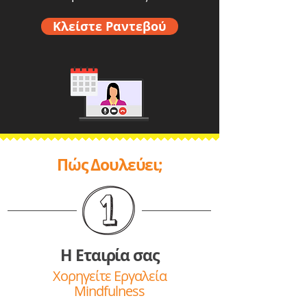
Κλείστε Ραντεβού
Πώς Δουλεύει;
Η Εταιρία σας
Χορηγείτε Εργαλεία
Mindfulness