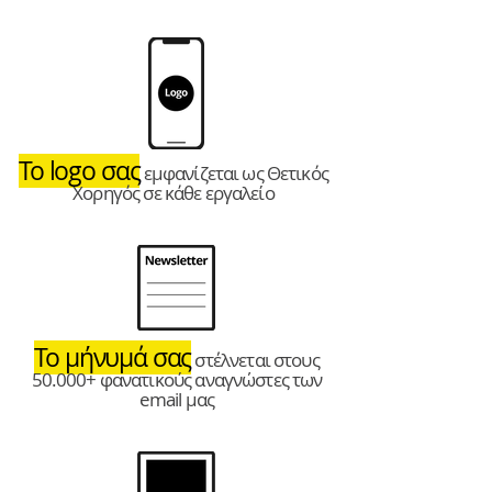
Το logo σας
εμφανίζεται ως Θετικός
Χορηγός σε κάθε εργαλείο
Το μήνυμά σας
στέλνεται στους
50.000+ φανατικούς αναγνώστες των
email μας