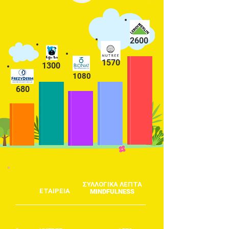
2600
1570
1300
1080
680
ΣΥΛΛΟΓΙΚΑ ΛΕΠΤΑ
ΕΤΑΙΡΕΙΑ
MINDFULNESS
1
LEROY MERLIN
2600