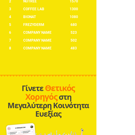
2
NUTREE
1570
3
COFFEE LAB
1300
4
BIONAT
1080
5
FREZYDERM
680
6
COMPANY NAME
523
7
COMPANY NAME
502
8
COMPANY NAME
483
Θετικός
Γίνετε
Χορηγός
στη
Μεγαλύτερη Κοινότητα
Ευεξίας