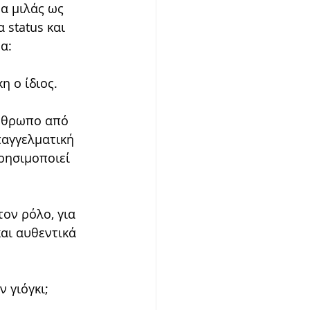
α μιλάς ως 
 status και 
α: 
η ο ίδιος.
άνθρωπο από 
παγγελματική 
χρησιμοποιεί 
ον ρόλο, για 
αι αυθεντικά 
 γιόγκι;