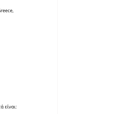
reece,
 είναι: