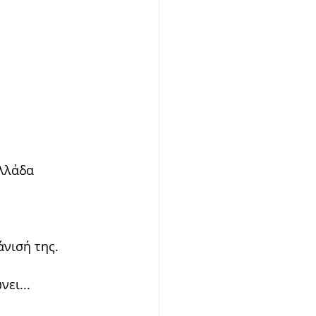
λλάδα
άνισή της.
ει...