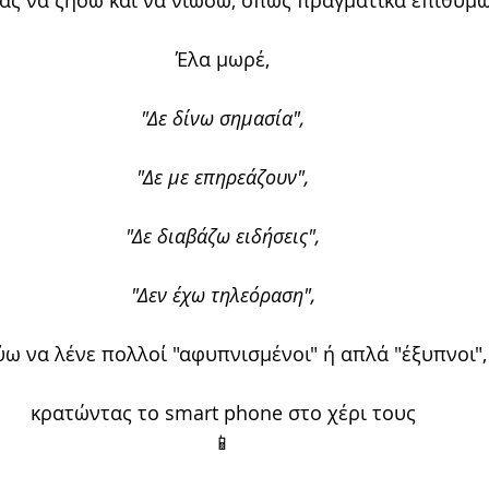
ας να ζήσω και να νιώσω, όπως πραγματικά επιθυμώ 
Έλα μωρέ,
"Δε δίνω σημασία",
"Δε με επηρεάζουν",
"Δε διαβάζω ειδήσεις",
"Δεν έχω τηλεόραση",
ω να λένε πολλοί "αφυπνισμένοι" ή απλά "έξυπνοι",
κρατώντας το smart phone στο χέρι τους
📱