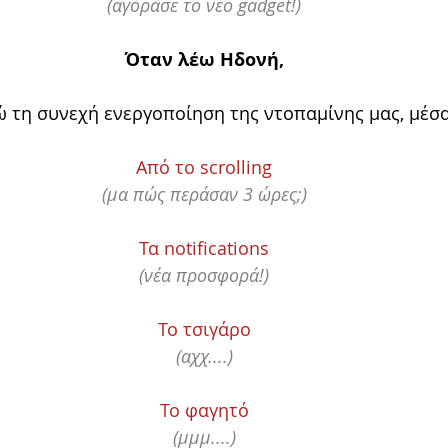
(αγόρασε το νέο gadget!)
Όταν λέω Ηδονή,
 τη συνεχή ενεργοποίηση της ντοπαμίνης μας, μέσα
Από το scrolling
(μα πώς περάσαν 3 ώρες;)
Τα notifications
(νέα προσφορά!)
Το τσιγάρο
(αχχ....)
Το φαγητό
(μμμ....)