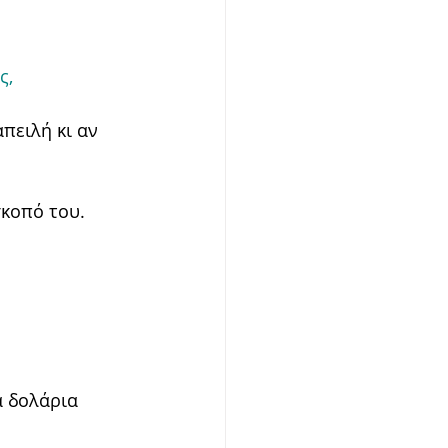
ς,
πειλή κι αν 
σκοπό του.
 δολάρια 