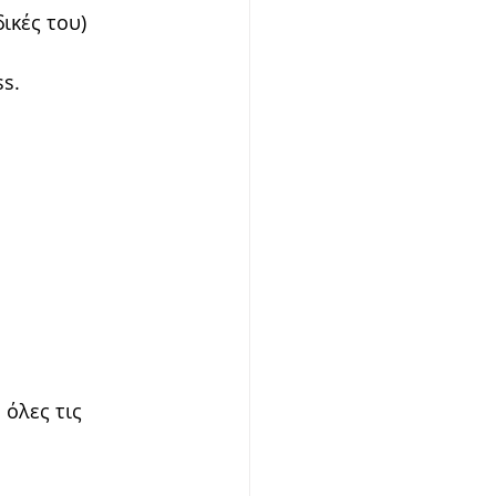
δικές του)
s.
όλες τις 