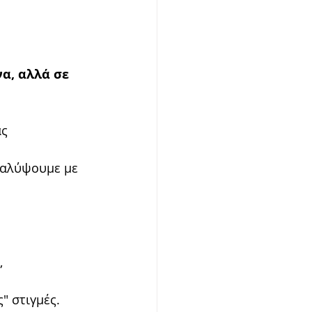
α, αλλά σε 
ας
καλύψουμε με 
,
" στιγμές. 