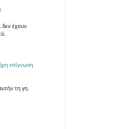
!
 δεν έχουν 
τό.
λήρη επίγνωση 
υτήν τη γη. 