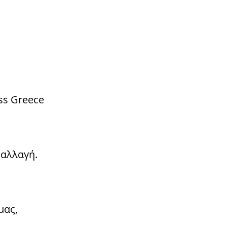
ss Greece
 αλλαγή.
μας,