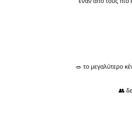
έναν από τους πιο 
🥗 το μεγαλύτερο κ
👥 δ