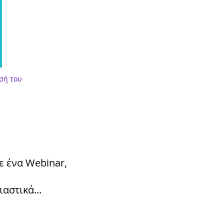
σή του
ε ένα Webinar,
αστικά...