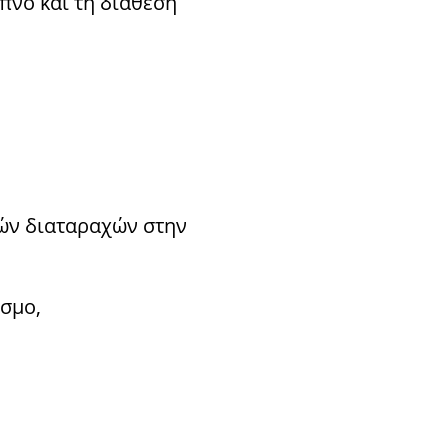
ύπνο και τη διάθεσή
κών διαταραχών στην
όσμο,