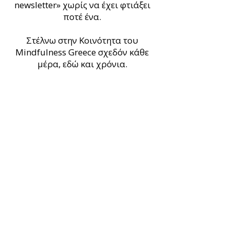
newsletter» χωρίς να έχει φτιάξει
ποτέ ένα.
Στέλνω στην Κοινότητα του
Mindfulness Greece σχεδόν κάθε
μέρα, εδώ και χρόνια.
Έχτισα με το σύστημα αυτό μια
πραγματική λίστα, αρκετές
χιλιάδες ανθρώπους που ανοίγουν
τα email μου με ποσοστά αρκετά
πάνω από τον μέσο όρο του
κλάδου.
Θα σου δείξω τι πραγματικά
δουλεύει και τι όχι, γιατί το έμαθα
με δικά μου λάθη.
Αυτό είναι το κομμάτι ΔΟΥΛΕΙΑ
του δρόμου που μοιράζομαι εδώ: