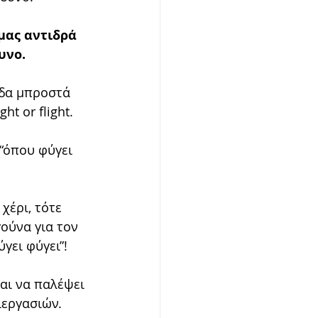
μας αντιδρά 
υνο.
ύδα μπροστά 
t or flight.
“όπου φύγει 
χέρι, τότε 
ούνα για τον 
γει φύγει”!
αι να παλέψει 
ιεργασιών.