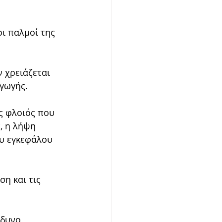
οι παλμοί της 
 χρειάζεται 
αγωγής.
ς φλοιός που 
, η λήψη 
ου εγκεφάλου 
η και τις 
νδυνο.