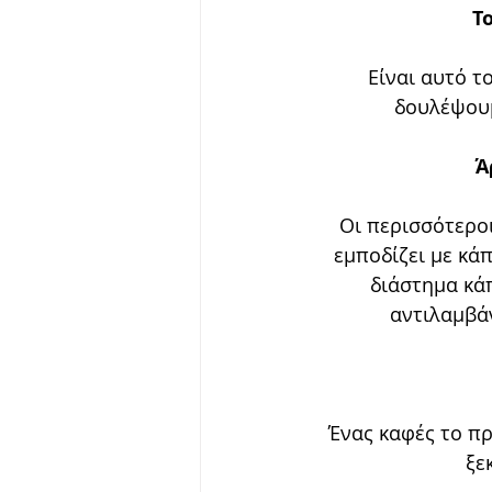
Τ
Είναι αυτό τ
δουλέψουμ
Ά
Οι περισσότερο
εμποδίζει με κά
διάστημα κάπ
αντιλαμβάν
Ένας καφές το πρω
ξε