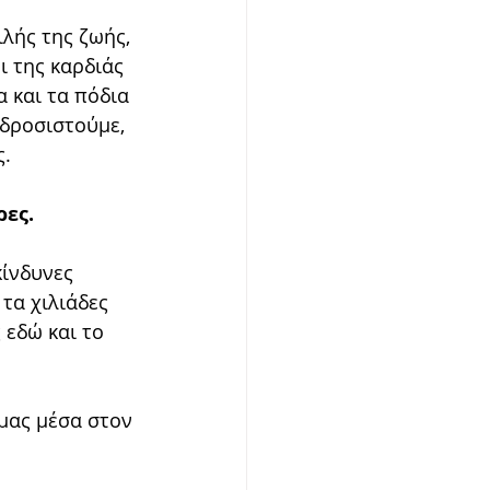
λής της ζωής, 
ι της καρδιάς 
 και τα πόδια 
δροσιστούμε, 
ς.
ρες.
κίνδυνες 
τα χιλιάδες 
 εδώ και το 
 μας μέσα στον 