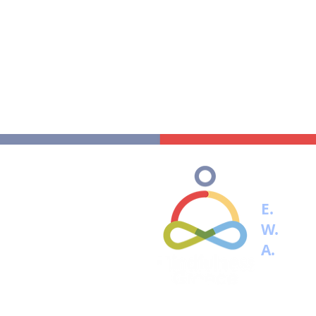
E.
info@
W.
www.
A.
Τourn