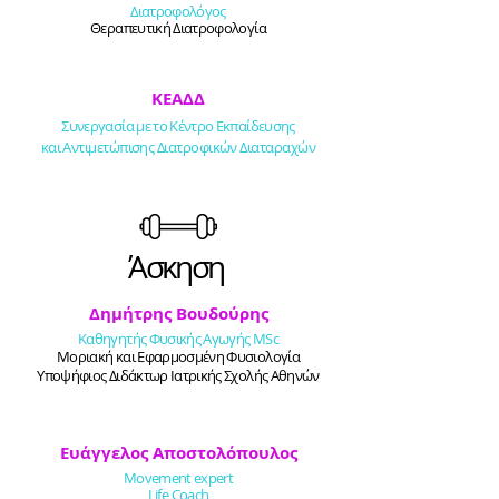
Διατροφολόγος
Θεραπευτική Διατροφολογία
ΚΕΑΔΔ
Συνεργασία με το Κέντρο Εκπαίδευσης
και
Αντιμετώπισης Διατροφικών Διαταραχών
Άσκηση
Δημήτρης Βουδούρης
Καθηγητής Φυσικής Αγωγής MSc
Μοριακή και Εφαρμοσμένη Φυσιολογία
Υποψήφιος Διδάκτωρ Ιατρικής Σχολής Αθηνών
Ευάγγελος Αποστολόπουλος
Movement expert
Life Coach