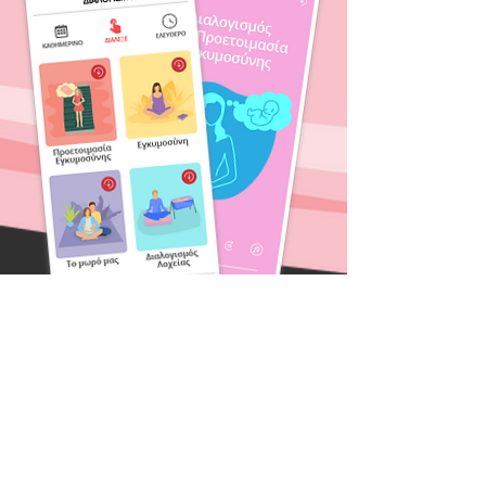
Με μόνο 10' την
ημέρα.