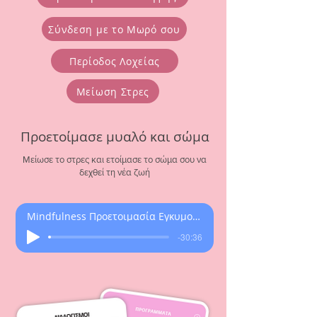
Σύνδεση με το Μωρό σου
Περίοδος Λοχείας
Μείωση Στρες
Προετοίμασε μυαλό και σώμα
Μείωσε το στρες και ετοίμασε το σώμα σου να
δεχθεί τη νέα ζωή
Mindfulness Προετοιμασία Εγκυμοσύνης
-30:36